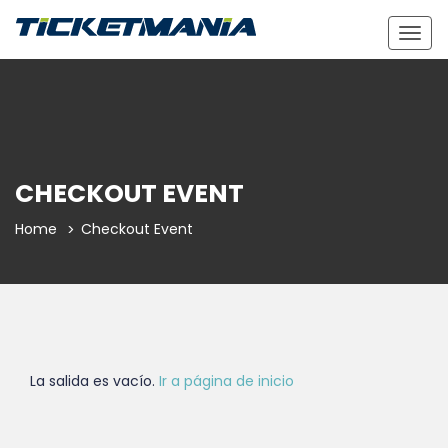
Togg
navig
CHECKOUT EVENT
Home
Checkout Event
La salida es vacío.
Ir a página de inicio