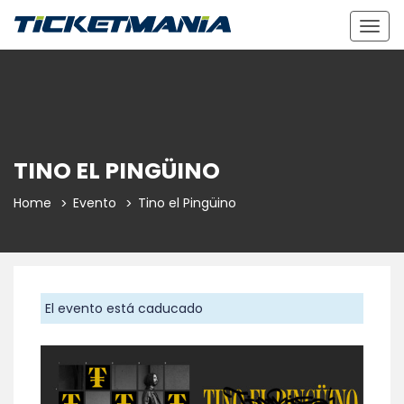
Togg
navig
TINO EL PINGÜINO
Home
Evento
Tino el Pingüino
El evento está caducado