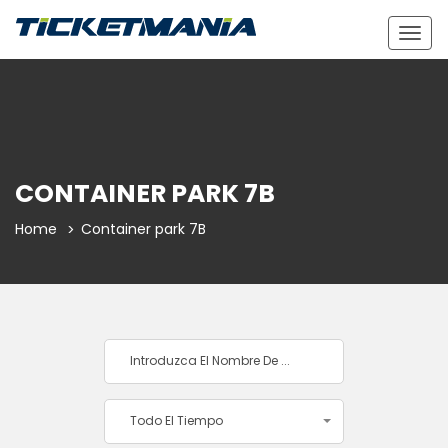
Togg
navig
CONTAINER PARK 7B
Home
Container park 7B
Todo El Tiempo